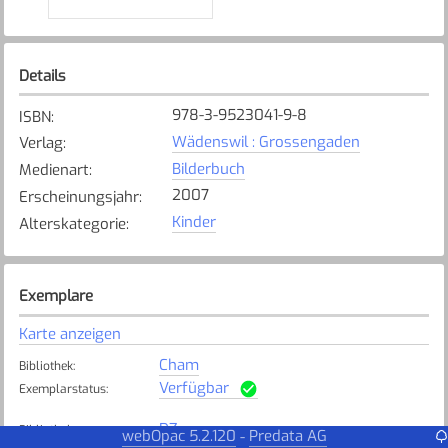
Details
978-3-9523041-9-8
ISBN
:
Wädenswil : Grossengaden
Verlag
:
Bilderbuch
Medienart
:
2007
Erscheinungsjahr
:
Kinder
Alterskategorie
:
Exemplare
Karte anzeigen
Cham
Bibliothek
:
Verfügbar
Exemplarstatus
:
DZ
Bibliothek
:
webOpac 5.2.120
Predata AG
-