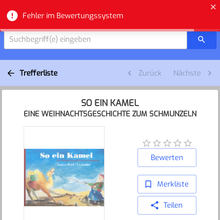
Zuger Bibliotheken - Suche
Fehler im Bewertungssystem
Suchbegriff(e) eingeben
Trefferliste
Zurück
Nächste
SO EIN KAMEL
EINE WEIHNACHTSGESCHICHTE ZUM SCHMUNZELN
Bewerten
Merkliste
Teilen