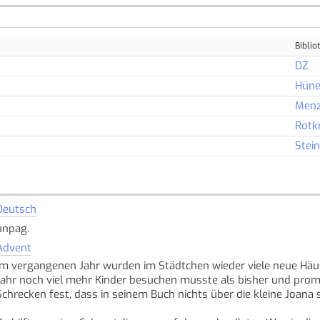
Biblio
DZ
Hüne
Menz
Rotk
Stei
Deutsch
unpag.
Advent
Im vergangenen Jahr wurden im Städtchen wieder viele neue Häus
Jahr noch viel mehr Kinder besuchen musste als bisher und prompt
Schrecken fest, dass in seinem Buch nichts über die kleine Joana 