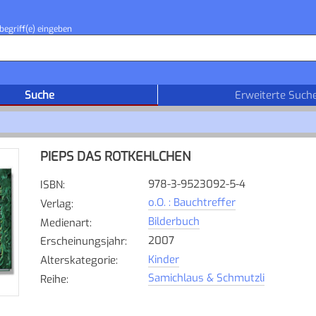
begriff(e) eingeben
Suche
Erweiterte Such
PIEPS DAS ROTKEHLCHEN
978-3-9523092-5-4
ISBN
:
o.O. : Bauchtreffer
Verlag
:
Bilderbuch
Medienart
:
2007
Erscheinungsjahr
:
Kinder
Alterskategorie
:
Samichlaus & Schmutzli
Reihe
: