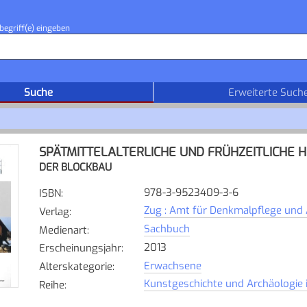
begriff(e) eingeben
Suche
Erweiterte Such
SPÄTMITTELALTERLICHE UND FRÜHZEITLICHE 
DER BLOCKBAU
978-3-9523409-3-6
ISBN
:
Zug : Amt für Denkmalpflege und 
Verlag
:
Sachbuch
Medienart
:
2013
Erscheinungsjahr
:
Erwachsene
Alterskategorie
:
Kunstgeschichte und Archäologie i
Reihe
: