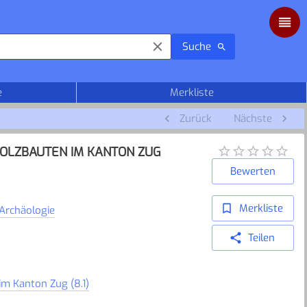
Suche
e
Merkliste
Zurück
Nächste
HOLZBAUTEN IM KANTON ZUG
Bewerten
Merkliste
Archäologie
Teilen
m Kanton Zug (8.1)