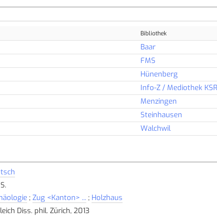
Bibliothek
Baar
FMS
Hünenberg
Info-Z / Mediothek KS
Menzingen
Steinhausen
Walchwil
tsch
S.
häologie
;
Zug <Kanton> ...
;
Holzhaus
eich Diss. phil. Zürich, 2013