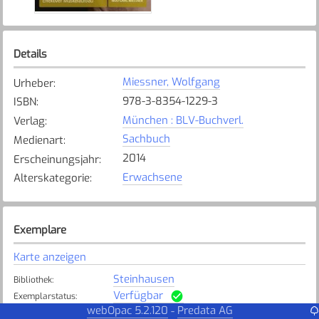
Details
Miessner, Wolfgang
Urheber
:
978-3-8354-1229-3
ISBN
:
München : BLV-Buchverl.
Verlag
:
Sachbuch
Medienart
:
2014
Erscheinungsjahr
:
Erwachsene
Alterskategorie
:
Exemplare
Karte anzeigen
Steinhausen
Bibliothek
:
Verfügbar
Exemplarstatus
:
webOpac 5.2.120
Predata AG
-