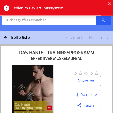
Zuger Bibliotheken - Suche
Fehler im Bewertungssystem
Suchbegriff(e) eingeben
Trefferliste
Zurück
Nächste
DAS HANTEL-TRAININGSPROGRAMM
EFFEKTIVER MUSKELAUFBAU
Bewerten
Merkliste
Teilen