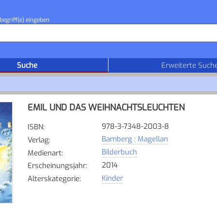
begriff(e) eingeben
Suche
Erweiterte Such
EMIL UND DAS WEIHNACHTSLEUCHTEN
978-3-7348-2003-8
ISBN
:
Bamberg : Magellan
Verlag
:
Bilderbuch
Medienart
:
2014
Erscheinungsjahr
:
Kinder
Alterskategorie
: