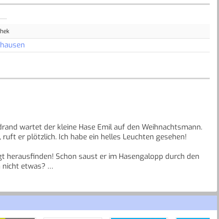
thek
nhausen
drand wartet der kleine Hase Emil auf den Weihnachtsmann.
ruft er plötzlich. Ich habe ein helles Leuchten gesehen!
t herausfinden! Schon saust er im Hasengalopp durch den
a nicht etwas?
n, die stolz ihren selbst gebastelten Leuchtstern
chtsmann sehen und so ziehen sie gemeinsam weiter. Da