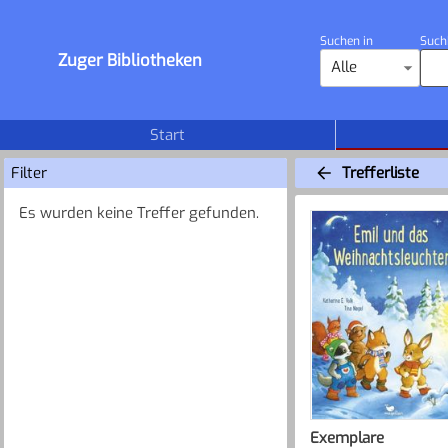
Suchen in
Such
Zuger Bibliotheken
Alle
Start
Filter
Trefferliste
Es wurden keine Treffer gefunden.
Exemplare