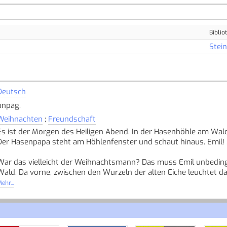
Biblio
Stei
Deutsch
unpag.
Weihnachten
;
Freundschaft
Es ist der Morgen des Heiligen Abend. In der Hasenhöhle am Wal
Der Hasenpapa steht am Höhlenfenster und schaut hinaus. Emil! , 
War das vielleicht der Weihnachtsmann? Das muss Emil unbeding
Wald. Da vorne, zwischen den Wurzeln der alten Eiche leuchtet d
ehr...
Doch das Leuchten stammt aus der Höhle von Eichhörnchen Finche
präsentiert. Aber auch Finchen möchte gerne einmal den Weihna
vorne, am Feldrand leuchtet da nicht etwas?
Quelle: Buchhaus.ch, bearbeitet mit ChatGPT
]