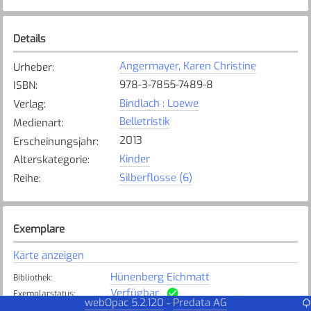
Details
Angermayer, Karen Christine
Urheber
:
978-3-7855-7489-8
ISBN
:
Bindlach : Loewe
Verlag
:
Belletristik
Medienart
:
2013
Erscheinungsjahr
:
Kinder
Alterskategorie
:
Silberflosse (6)
Reihe
:
Exemplare
Karte anzeigen
Hünenberg Eichmatt
Bibliothek
:
Verfügbar
Exemplarstatus
:
webOpac 5.2.120
Predata AG
-