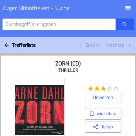
Zuger Bibliotheken - Suche
Suchbegriff(e) eingeben
Trefferliste
Zurück
Nächste
ZORN (CD)
THRILLER
Bewerten
Merkliste
Teilen