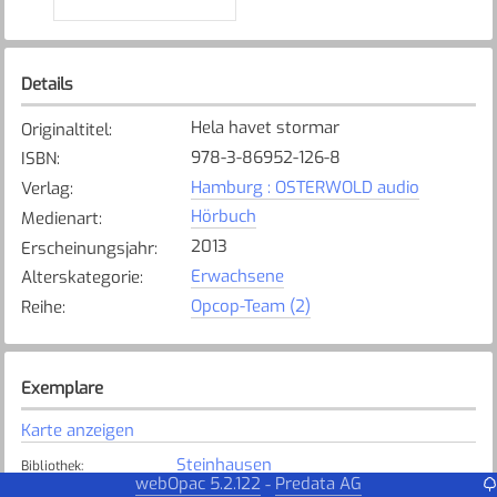
Details
Hela havet stormar
Originaltitel
:
978-3-86952-126-8
ISBN
:
Hamburg : OSTERWOLD audio
Verlag
:
Hörbuch
Medienart
:
2013
Erscheinungsjahr
:
Erwachsene
Alterskategorie
:
Opcop-Team (2)
Reihe
:
Exemplare
Karte anzeigen
Steinhausen
Bibliothek
:
webOpac 5.2.122
Predata AG
-
Verfügbar
Exemplarstatus
: