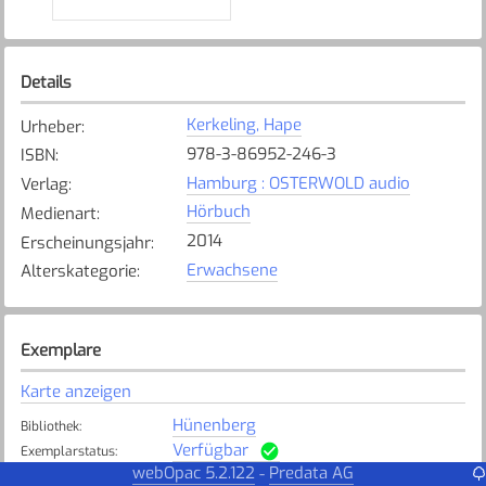
Details
Kerkeling, Hape
Urheber
:
978-3-86952-246-3
ISBN
:
Hamburg : OSTERWOLD audio
Verlag
:
Hörbuch
Medienart
:
2014
Erscheinungsjahr
:
Erwachsene
Alterskategorie
:
Exemplare
Karte anzeigen
Hünenberg
Bibliothek
:
Verfügbar
Exemplarstatus
:
webOpac 5.2.122
Predata AG
-