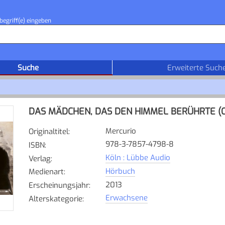
begriff(e) eingeben
Suche
Erweiterte Such
DAS MÄDCHEN, DAS DEN HIMMEL BERÜHRTE (C
Mercurio
Originaltitel
:
978-3-7857-4798-8
ISBN
:
Köln : Lübbe Audio
Verlag
:
Hörbuch
Medienart
:
2013
Erscheinungsjahr
:
Erwachsene
Alterskategorie
: