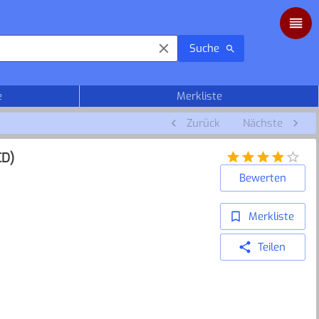
Suche
e
Merkliste
Zurück
Nächste
D)
Bewerten
Merkliste
Teilen