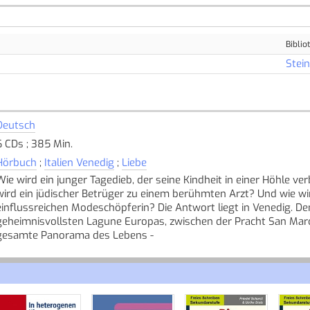
Biblio
Stei
Deutsch
6 CDs ; 385 Min.
Hörbuch
;
Italien Venedig
;
Liebe
Wie wird ein junger Tagedieb, der seine Kindheit in einer Höhle v
wird ein jüdischer Betrüger zu einem berühmten Arzt? Und wie wi
einflussreichen Modeschöpferin? Die Antwort liegt in Venedig. De
geheimnisvollsten Lagune Europas, zwischen der Pracht San Marc
gesamte Panorama des Lebens -