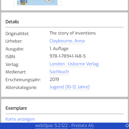
Details
The story of inventions
Originaltitel
:
Claybourne, Anna
Urheber
:
1. Auflage
Ausgabe
:
978-1-78941-148-5
ISBN
:
London : Usborne Verlag
Verlag
:
Sachbuch
Medienart
:
2019
Erscheinungsjahr
:
Jugend (10-12 Jahre)
Alterskategorie
:
Exemplare
Karte anzeigen
webOpac 5.2.122
Predata AG
-
DZ
Bibliothek
: