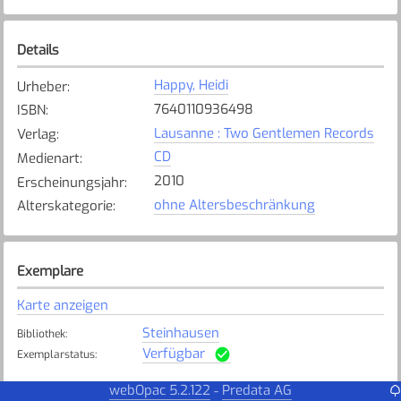
Details
Happy, Heidi
Urheber
:
7640110936498
ISBN
:
Lausanne : Two Gentlemen Records
Verlag
:
CD
Medienart
:
2010
Erscheinungsjahr
:
ohne Altersbeschränkung
Alterskategorie
:
Exemplare
Karte anzeigen
Steinhausen
Bibliothek
:
Verfügbar
Exemplarstatus
:
webOpac 5.2.122
Predata AG
-