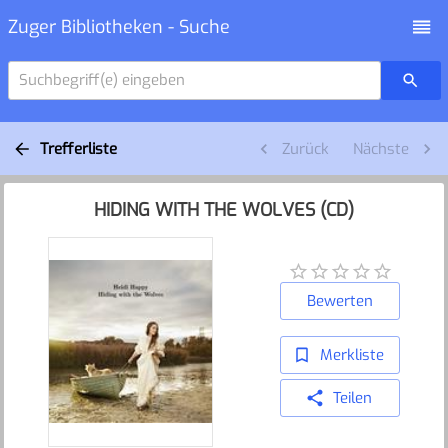
Zuger Bibliotheken - Suche
Suchbegriff(e) eingeben
Trefferliste
Zurück
Nächste
HIDING WITH THE WOLVES (CD)
Bewerten
Merkliste
Teilen