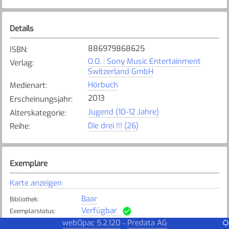
Details
886979868625
ISBN
:
O.O. : Sony Music Entertainment
Verlag
:
Switzerland GmbH
Hörbuch
Medienart
:
2013
Erscheinungsjahr
:
Jugend (10-12 Jahre)
Alterskategorie
:
Die drei !!! (26)
Reihe
:
Exemplare
Karte anzeigen
Baar
Bibliothek
:
Verfügbar
Exemplarstatus
:
webOpac 5.2.120
Predata AG
-