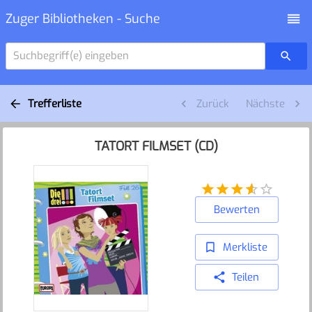
Zuger Bibliotheken - Suche
Suchbegriff(e) eingeben
Trefferliste
Zurück
Nächste
TATORT FILMSET (CD)
Bewerten
Merkliste
Teilen