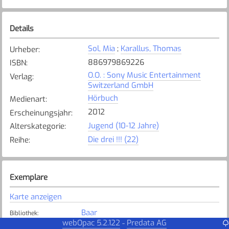
Details
Sol, Mia
;
Karallus, Thomas
Urheber
:
886979869226
ISBN
:
O.O. : Sony Music Entertainment
Verlag
:
Switzerland GmbH
Hörbuch
Medienart
:
2012
Erscheinungsjahr
:
Jugend (10-12 Jahre)
Alterskategorie
:
Die drei !!! (22)
Reihe
:
Exemplare
Karte anzeigen
Baar
Bibliothek
:
webOpac 5.2.122
Predata AG
-
Verfügbar
Exemplarstatus
: