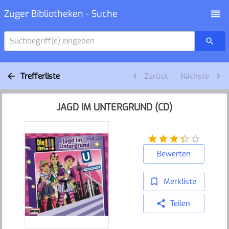
Zuger Bibliotheken - Suche
Suchbegriff(e) eingeben
Trefferliste
Zurück
Nächste
JAGD IM UNTERGRUND (CD)
Bewerten
Merkliste
Teilen