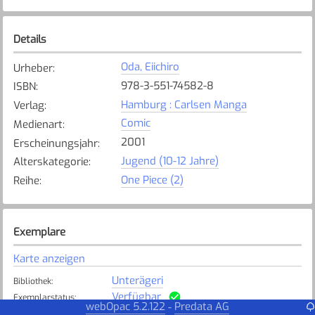
Details
Oda, Eiichiro
Urheber
:
978-3-551-74582-8
ISBN
:
Hamburg : Carlsen Manga
Verlag
:
Comic
Medienart
:
2001
Erscheinungsjahr
:
Jugend (10-12 Jahre)
Alterskategorie
:
One Piece (2)
Reihe
:
Exemplare
Karte anzeigen
Unterägeri
Bibliothek
:
Verfügbar
Exemplarstatus
:
webOpac 5.2.122
Predata AG
-