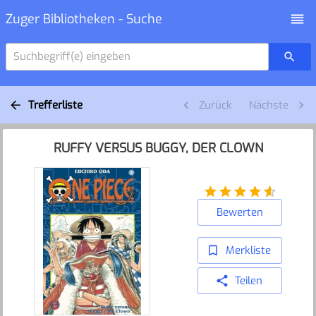
Zuger Bibliotheken - Suche
Suchbegriff(e) eingeben
Trefferliste
Zurück
Nächste
RUFFY VERSUS BUGGY, DER CLOWN
Bewerten
Merkliste
Teilen