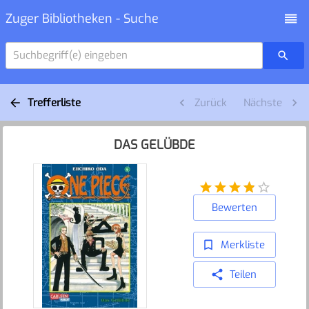
Zuger Bibliotheken - Suche
Suchbegriff(e) eingeben
Trefferliste
Zurück
Nächste
DAS GELÜBDE
Bewerten
Merkliste
Teilen