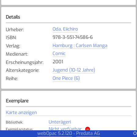
Details
Oda, Eiichiro
Urheber
:
978-3-551-74586-6
ISBN
:
Hamburg : Carlsen Manga
Verlag
:
Comic
Medienart
:
2001
Erscheinungsjahr
:
Jugend (10-12 Jahre)
Alterskategorie
:
One Piece (6)
Reihe
:
Exemplare
Karte anzeigen
Unterägeri
Bibliothek
:
Nicht verfügbar
Exemplarstatus
:
webOpac 5.2.120
Predata AG
-