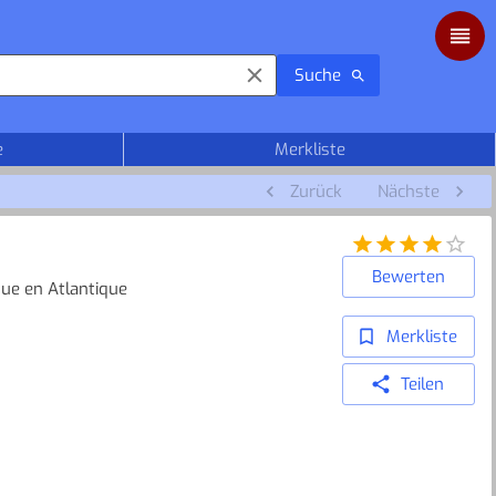
Suche
e
Merkliste
Zurück
Nächste
Bewerten
que en Atlantique
Merkliste
Teilen