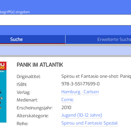
begriff(e) eingeben
Suche
Erweiterte Such
PANIK IM ATLANTIK
Spirou et Fantasio one-shot: Pani
Originaltitel
:
978-3-551-77699-0
ISBN
:
Hamburg : Carlsen
Verlag
:
Comic
Medienart
:
2010
Erscheinungsjahr
:
Jugend (10-12 Jahre)
Alterskategorie
:
Spirou und Fantasio Spezial
Reihe
: