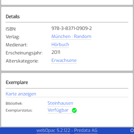
Details
978-3-8371-0909-2
ISBN
:
München : Random
Verlag
:
Hörbuch
Medienart
:
2011
Erscheinungsjahr
:
Erwachsene
Alterskategorie
:
Exemplare
Karte anzeigen
Steinhausen
Bibliothek
:
Verfügbar
Exemplarstatus
:
webOpac 5.2.122
Predata AG
-