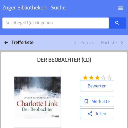
Zuger Bibliotheken - Suche
Suchbegriff(e) eingeben
Trefferliste
Zurück
Nächste
DER BEOBACHTER (CD)
Bewerten
Merkliste
Teilen