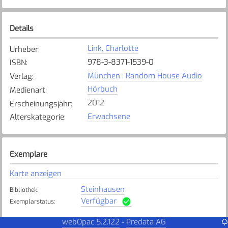
Details
Link, Charlotte
Urheber
:
978-3-8371-1539-0
ISBN
:
München : Random House Audio
Verlag
:
Hörbuch
Medienart
:
2012
Erscheinungsjahr
:
Erwachsene
Alterskategorie
:
Exemplare
Karte anzeigen
Steinhausen
Bibliothek
:
Verfügbar
Exemplarstatus
:
webOpac 5.2.122
Predata AG
-