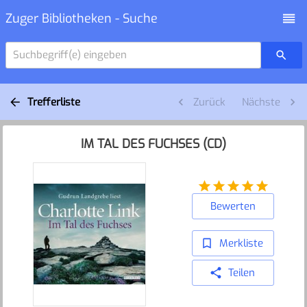
Zuger Bibliotheken - Suche
Suchbegriff(e) eingeben
Trefferliste
Zurück
Nächste
IM TAL DES FUCHSES (CD)
Bewerten
Merkliste
Teilen