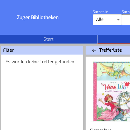
Suchen in
Such
Zuger Bibliotheken
Alle
Start
Filter
Trefferliste
Es wurden keine Treffer gefunden.