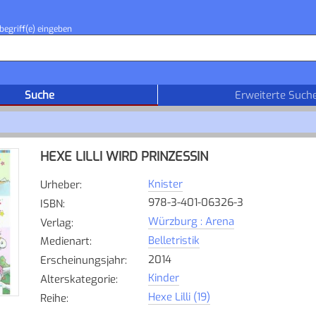
begriff(e) eingeben
Suche
Erweiterte Such
HEXE LILLI WIRD PRINZESSIN
Knister
Urheber
:
978-3-401-06326-3
ISBN
:
Würzburg : Arena
Verlag
:
Belletristik
Medienart
:
2014
Erscheinungsjahr
:
Kinder
Alterskategorie
:
Hexe Lilli (19)
Reihe
: