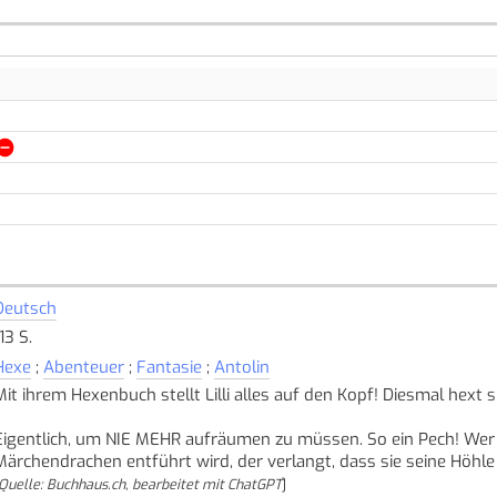
Deutsch
13 S.
Hexe
;
Abenteuer
;
Fantasie
;
Antolin
Mit ihrem Hexenbuch stellt Lilli alles auf den Kopf! Diesmal hext s
Eigentlich, um NIE MEHR aufräumen zu müssen. So ein Pech! Wer 
Märchendrachen entführt wird, der verlangt, dass sie seine Höhle 
Quelle: Buchhaus.ch, bearbeitet mit ChatGPT
]