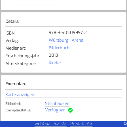
Details
978-3-401-09997-2
ISBN
:
Würzburg : Arena
Verlag
:
Bilderbuch
Medienart
:
2013
Erscheinungsjahr
:
Kinder
Alterskategorie
:
Exemplare
Karte anzeigen
Steinhausen
Bibliothek
:
Verfügbar
Exemplarstatus
:
webOpac 5.2.122
Predata AG
-