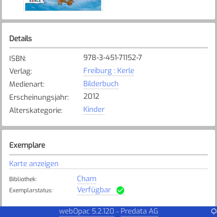
Details
978-3-451-71152-7
ISBN
:
Freiburg : Kerle
Verlag
:
Bilderbuch
Medienart
:
2012
Erscheinungsjahr
:
Kinder
Alterskategorie
:
Exemplare
Karte anzeigen
Cham
Bibliothek
:
Verfügbar
Exemplarstatus
:
Rotkreuz
Bibliothek
:
webOpac 5.2.120
Predata AG
-