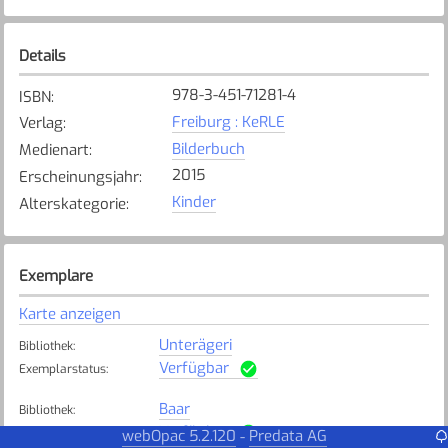
Details
978-3-451-71281-4
ISBN
:
Freiburg : KeRLE
Verlag
:
Bilderbuch
Medienart
:
2015
Erscheinungsjahr
:
Kinder
Alterskategorie
:
Exemplare
Karte anzeigen
Unterägeri
Bibliothek
:
Verfügbar
Exemplarstatus
:
Baar
Bibliothek
:
Verfügbar
Exemplarstatus
:
webOpac 5.2.120
Predata AG
-