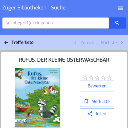
Zuger Bibliotheken - Suche
Suchbegriff(e) eingeben
Trefferliste
Zurück
Nächste
RUFUS, DER KLEINE OSTERWASCHBÄR
Bewerten
Merkliste
Teilen