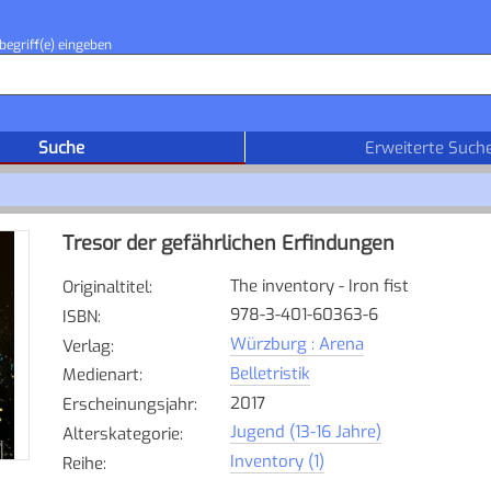
begriff(e) eingeben
Suche
Erweiterte Such
Tresor der gefährlichen Erfindungen
The inventory - Iron fist
Originaltitel
:
978-3-401-60363-6
ISBN
:
Würzburg : Arena
Verlag
:
Belletristik
Medienart
:
2017
Erscheinungsjahr
:
Jugend (13-16 Jahre)
Alterskategorie
:
Inventory (1)
Reihe
: