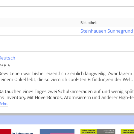
Bibliothek
Steinhausen Sunnegrund
Deutsch
238 S.
Devs Leben war bisher eigentlich ziemlich langweilig. Zwar lagern
seinem Onkel lebt, die so ziemlich coolsten Erfindungen der Wel
Da tauchen eines Tages zwei Schulkameraden auf und wenig späte
ins Inventory. Mit HoverBoards, Atomisierern und anderer High-Tec
Verbrecher zu enttarnen und die mächtige Kriegswaffe namens Ei
ehr...
Schon bald kämpfen sie um ihr Überleben. Denn sie sind die Einzi
in die falschen Hände geraten.
Quelle: Buchhaus.ch, bearbeitet mit ChatGPT
]