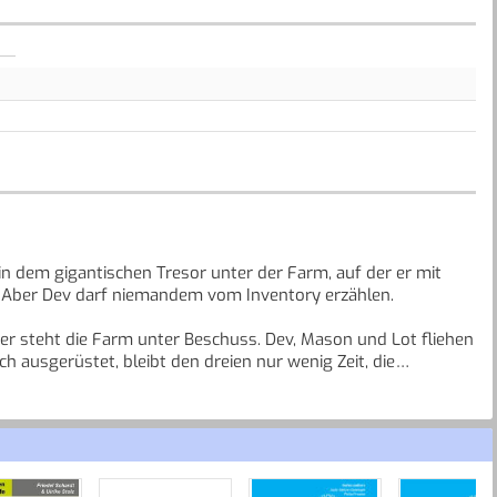
 in dem gigantischen Tresor unter der Farm, auf der er mit
t. Aber Dev darf niemandem vom Inventory erzählen.
r steht die Farm unter Beschuss. Dev, Mason und Lot fliehen
h ausgerüstet, bleibt den dreien nur wenig Zeit, die
senfaust zu finden.
gen, die verhindern können, dass die gefährlichen Erfindungen