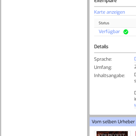
Exemplare
Karte anzeigen
Status
Verfügbar
Details
Sprache
:
Umfang
:
Inhaltsangabe
:
M
Vom selben Urheber
[