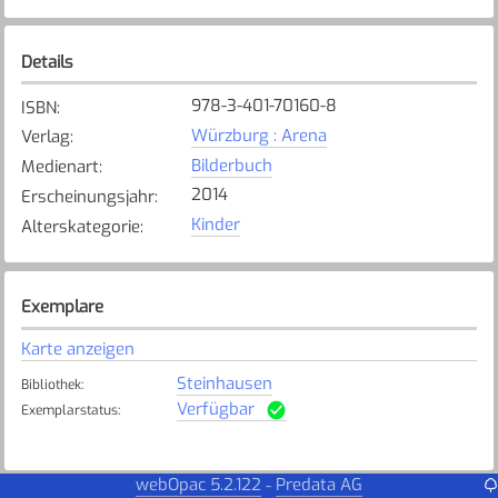
Details
978-3-401-70160-8
ISBN
:
Würzburg : Arena
Verlag
:
Bilderbuch
Medienart
:
2014
Erscheinungsjahr
:
Kinder
Alterskategorie
:
Exemplare
Karte anzeigen
Steinhausen
Bibliothek
:
Verfügbar
Exemplarstatus
:
webOpac 5.2.122
Predata AG
-