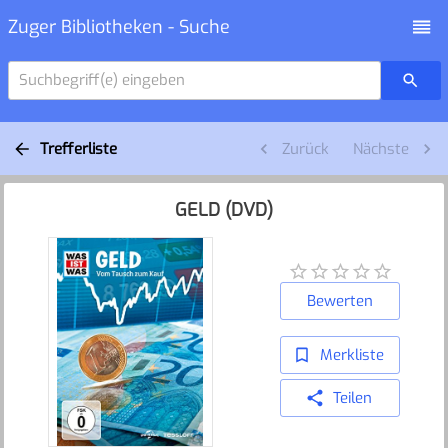
Zuger Bibliotheken - Suche
Suchbegriff(e) eingeben
Trefferliste
Zurück
Nächste
GELD (DVD)
Bewerten
Merkliste
Teilen