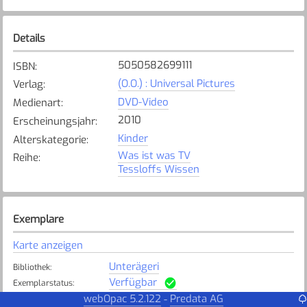
Details
5050582699111
ISBN
:
(O.O.) : Universal Pictures
Verlag
:
DVD-Video
Medienart
:
2010
Erscheinungsjahr
:
Kinder
Alterskategorie
:
Was ist was TV
Reihe
:
Tessloffs Wissen
Exemplare
Karte anzeigen
Unterägeri
Bibliothek
:
Verfügbar
Exemplarstatus
:
webOpac 5.2.122
Predata AG
-