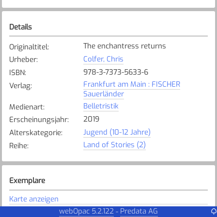
Details
The enchantress returns
Originaltitel
:
Colfer, Chris
Urheber
:
978-3-7373-5633-6
ISBN
:
Frankfurt am Main : FISCHER
Verlag
:
Sauerländer
Belletristik
Medienart
:
2019
Erscheinungsjahr
:
Jugend (10-12 Jahre)
Alterskategorie
:
Land of Stories (2)
Reihe
:
Exemplare
Karte anzeigen
webOpac 5.2.122
Predata AG
-
Baar
Bibliothek
: