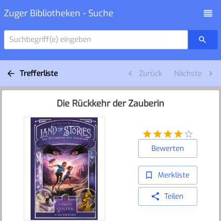
Zuger Bibliotheken - Suche
Suchbegriff(e) eingeben
Trefferliste
Zurück
Nächste
Die Rückkehr der Zauberin
Bewerten
Merkliste
Teilen