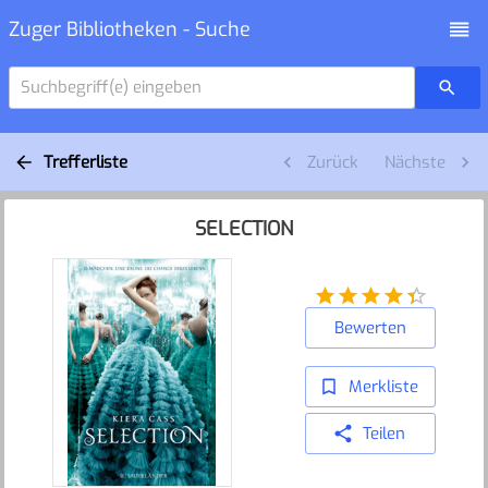
Zuger Bibliotheken - Suche
Suchbegriff(e) eingeben
Trefferliste
Zurück
Nächste
SELECTION
Bewerten
Merkliste
Teilen