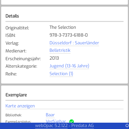
Details
The Selection
Originaltitel
:
978-3-7373-6188-0
ISBN
:
Düsseldorf : Sauerländer
Verlag
:
Belletristik
Medienart
:
2013
Erscheinungsjahr
:
Jugend (13-16 Jahre)
Alterskategorie
:
Selection (1)
Reihe
:
Exemplare
Karte anzeigen
Baar
Bibliothek
:
Verfügbar
Exemplarstatus
:
webOpac 5.2.122
Predata AG
-