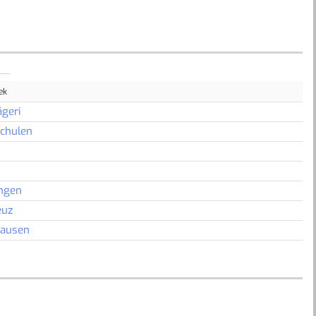
ek
geri
Schulen
ngen
euz
hausen