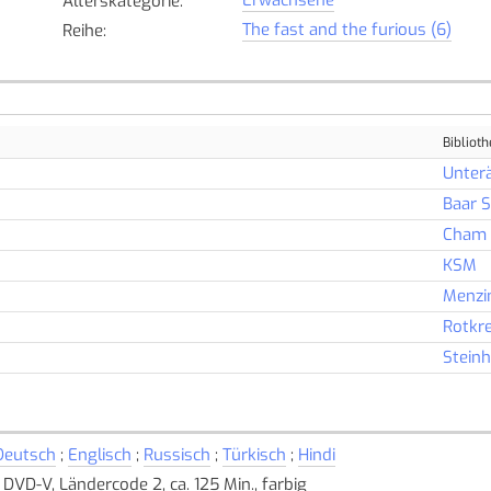
Alterskategorie
:
The fast and the furious (6)
Reihe
:
Biblioth
Unterä
Baar 
Cham
KSM
Menzi
Rotkr
Stein
Deutsch
;
Englisch
;
Russisch
;
Türkisch
;
Hindi
1 DVD-V, Ländercode 2, ca. 125 Min., farbig