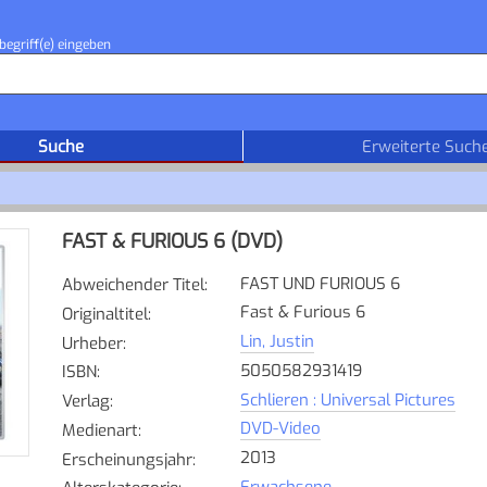
begriff(e) eingeben
Suche
Erweiterte Such
FAST & FURIOUS 6 (DVD)
FAST UND FURIOUS 6
Abweichender Titel
:
Fast & Furious 6
Originaltitel
:
Lin, Justin
Urheber
:
5050582931419
ISBN
:
Schlieren : Universal Pictures
Verlag
:
DVD-Video
Medienart
:
2013
Erscheinungsjahr
:
Erwachsene