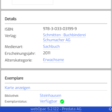
Details
978-3-033-03199-9
ISBN
:
Schmitten : Buchbinderei
Verlag
:
Schumacher AG
Sachbuch
Medienart
:
2011
Erscheinungsjahr
:
Erwachsene
Alterskategorie
:
Exemplare
Karte anzeigen
Steinhausen
Bibliothek
:
Verfügbar
Exemplarstatus
:
webOpac 5.2.122
Predata AG
-