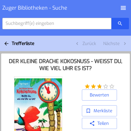
Zuger Bibliotheken - Suche
Suchbegriff(e) eingeben
Trefferliste
Zurück
Nächste
DER KLEINE DRACHE KOKOSNUSS - WEISST DU,
WIE VIEL UHR ES IST?
Bewerten
Merkliste
Teilen