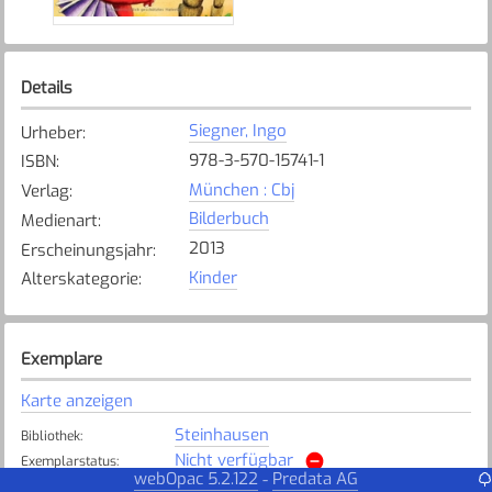
Details
Siegner, Ingo
Urheber
:
978-3-570-15741-1
ISBN
:
München : Cbj
Verlag
:
Bilderbuch
Medienart
:
2013
Erscheinungsjahr
:
Kinder
Alterskategorie
:
Exemplare
Karte anzeigen
Steinhausen
Bibliothek
:
Nicht verfügbar
Exemplarstatus
:
webOpac 5.2.122
Predata AG
-