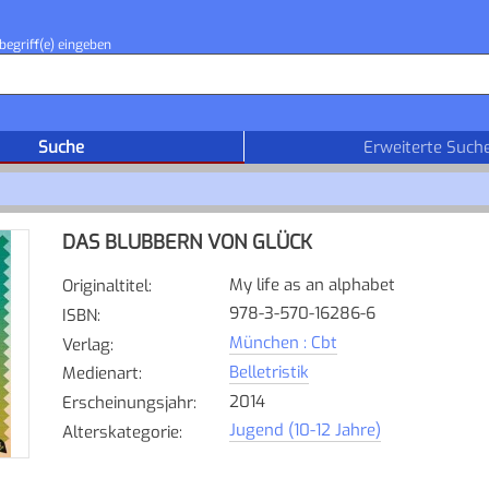
begriff(e) eingeben
Suche
Erweiterte Such
DAS BLUBBERN VON GLÜCK
My life as an alphabet
Originaltitel
:
978-3-570-16286-6
ISBN
:
München : Cbt
Verlag
:
Belletristik
Medienart
:
2014
Erscheinungsjahr
:
Jugend (10-12 Jahre)
Alterskategorie
: