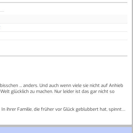
R
bisschen ... anders. Und auch wenn viele sie nicht auf Anhieb
 Welt glücklich zu machen. Nur leider ist das gar nicht so
In ihrer Familie, die früher vor Glück geblubbert hat, spinnt
r Freund Douglas Benson versucht seit Langem vergeblich, in
, hat womöglich eine ernsthafte Identitätskrise.
n zu helfen. Und wie sie das schafft und zum Schluss