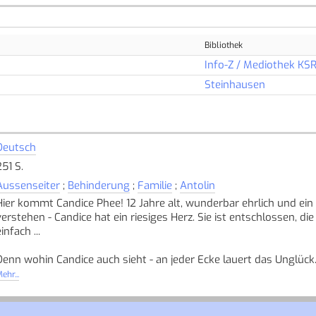
Bibliothek
Info-Z / Mediothek KS
Steinhausen
Deutsch
251 S.
Aussenseiter
;
Behinderung
;
Familie
;
Antolin
Hier kommt Candice Phee! 12 Jahre alt, wunderbar ehrlich und ein 
verstehen - Candice hat ein riesiges Herz. Sie ist entschlossen, die
infach ...
Denn wohin Candice auch sieht - an jeder Ecke lauert das Unglück. 
sich neuerdings jeder in seinem eigenen Leid ein. Ihr superkluge
ehr...
eine andere Dimension zu reisen. Und ihr Haustier, Erdferkel Fisch
Candice macht sich ans Wunderwerk, um jedem Einzelnen von ihne