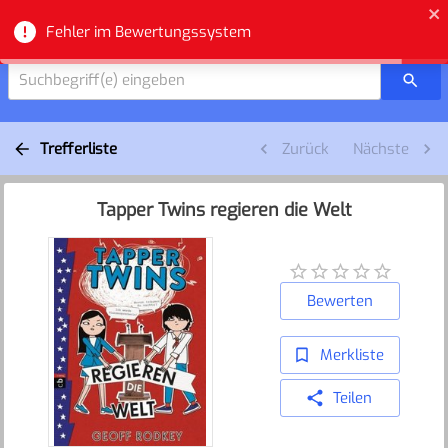
Zuger Bibliotheken - Suche
Fehler im Bewertungssystem
Suchbegriff(e) eingeben
Trefferliste
Zurück
Nächste
Tapper Twins regieren die Welt
Bewerten
Merkliste
Teilen