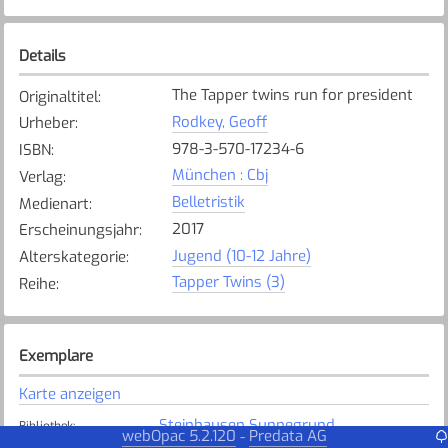
Details
The Tapper twins run for president
Originaltitel
:
Rodkey, Geoff
Urheber
:
978-3-570-17234-6
ISBN
:
München : Cbj
Verlag
:
Belletristik
Medienart
:
2017
Erscheinungsjahr
:
Jugend (10-12 Jahre)
Alterskategorie
:
Tapper Twins (3)
Reihe
:
Exemplare
Karte anzeigen
Steinhausen Sunnegrund
Bibliothek
:
webOpac 5.2.120
Predata AG
-