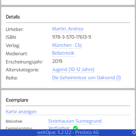
Details
Martin, Andrea
Urheber
:
978-3-570-17613-9
ISBN
:
München : Cbj
Verlag
:
Belletristik
Medienart
:
2019
Erscheinungsjahr
:
Jugend (10-12 Jahre)
Alterskategorie
:
Die Geheimnisse von Oaksend (1)
Reihe
:
Exemplare
Karte anzeigen
Steinhausen Sunnegrund
Bibliothek
:
Verfügbar
Exemplarstatus
:
webOpac 5.2.122
Predata AG
-