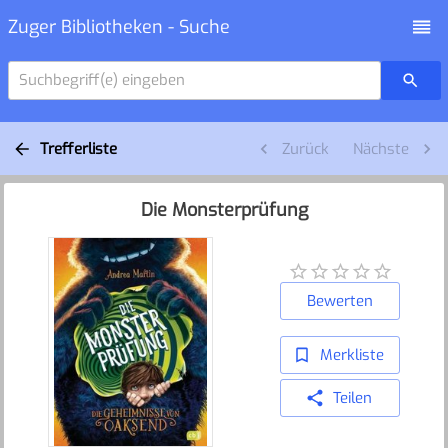
Zuger Bibliotheken - Suche
Suchbegriff(e) eingeben
Trefferliste
Zurück
Nächste
Die Monsterprüfung
Bewerten
Merkliste
Teilen