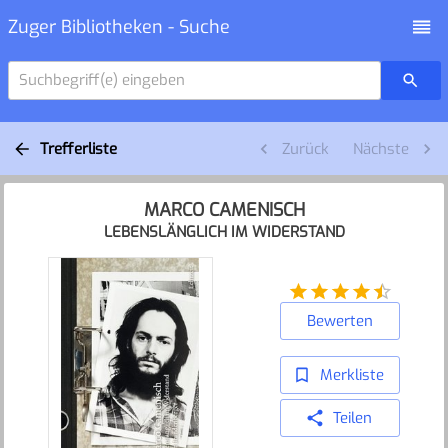
Zuger Bibliotheken - Suche
Suchbegriff(e) eingeben
Trefferliste
Zurück
Nächste
MARCO CAMENISCH
LEBENSLÄNGLICH IM WIDERSTAND
Bewerten
Merkliste
Teilen