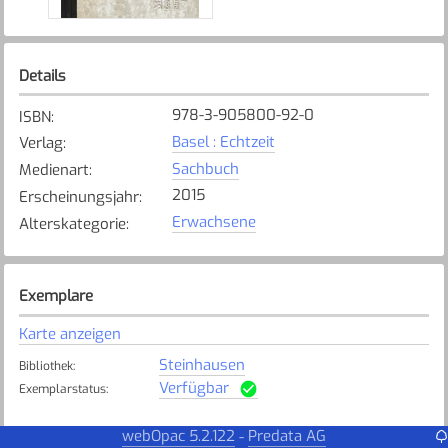
Details
978-3-905800-92-0
ISBN
:
Basel : Echtzeit
Verlag
:
Sachbuch
Medienart
:
2015
Erscheinungsjahr
:
Erwachsene
Alterskategorie
:
Exemplare
Karte anzeigen
Steinhausen
Bibliothek
:
Verfügbar
Exemplarstatus
:
webOpac 5.2.122
Predata AG
-