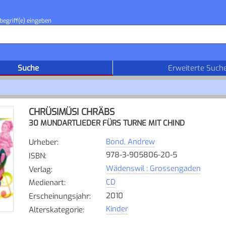
begriff(e) eingeben
Suche
Erweiterte Such
CHRÜSIMÜSI CHRÄBS
30 MUNDARTLIEDER FÜRS TURNE MIT CHIND
Bond, Andrew
Urheber
:
978-3-905806-20-5
ISBN
:
Wädenswil : Grossengaden
Verlag
:
CD
Medienart
:
2010
Erscheinungsjahr
:
Kinder
Alterskategorie
: