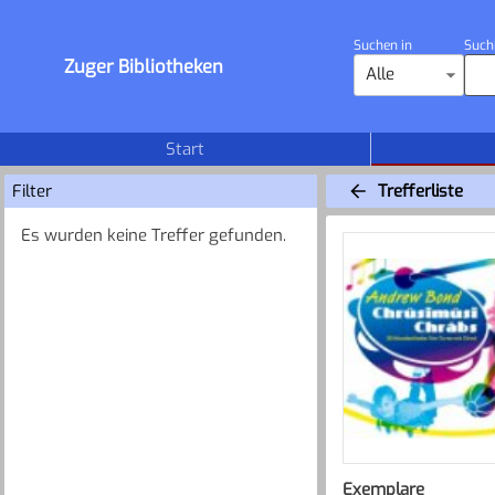
Suchen in
Such
Zuger Bibliotheken
Alle
Start
Filter
Trefferliste
Es wurden keine Treffer gefunden.
Exemplare