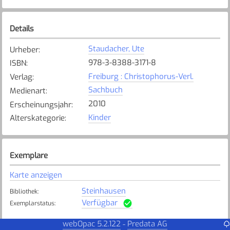
Details
Staudacher, Ute
Urheber
:
978-3-8388-3171-8
ISBN
:
Freiburg : Christophorus-Verl.
Verlag
:
Sachbuch
Medienart
:
2010
Erscheinungsjahr
:
Kinder
Alterskategorie
:
Exemplare
Karte anzeigen
Steinhausen
Bibliothek
:
Verfügbar
Exemplarstatus
:
webOpac 5.2.122
Predata AG
-