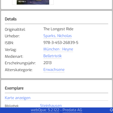
Details
The Longest Ride
Originaltitel
:
Sparks, Nicholas
Urheber
:
978-3-453-26839-5
ISBN
:
München : Heyne
Verlag
:
Belletristik
Medienart
:
2013
Erscheinungsjahr
:
Erwachsene
Alterskategorie
:
Exemplare
Karte anzeigen
Steinhausen
Bibliothek
:
webOpac 5.2.122
Predata AG
-
Verfügbar
Exemplarstatus
: