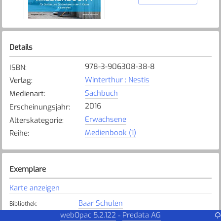
Details
978-3-906308-38-8
ISBN
:
Winterthur : Nestis
Verlag
:
Sachbuch
Medienart
:
2016
Erscheinungsjahr
:
Erwachsene
Alterskategorie
:
Medienbook (1)
Reihe
:
Exemplare
Karte anzeigen
Baar Schulen
Bibliothek
:
Nicht verfügbar
webOpac 5.2.122
Predata AG
-
Exemplarstatus
: