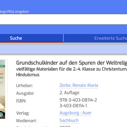
begriff(e) eingeben
Suche
Erweiterte Such
Grundschulkinder auf den Spuren der Weltreli
vielfältige Materialien für die 2.-4. Klasse zu Christent
Hinduismus
Zerbe, Renate Maria
Urheber
:
2. Auflage
Ausgabe
:
978-3-403-08114-2
ISBN
:
3-403-08114-1
Augsburg : Auer
Verlag
:
Sachbuch
Medienart
: