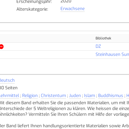
2020
Erscheinungsjahr
:
Erwachsene
Alterskategorie
:
Bibliothek
DZ
Steinhausen Su
Deutsch
80 Seiten
Lehrmittel
;
Religion
;
Christentum
;
Juden
;
Islam
;
Buddhismus
;
H
Mit diesem Band erhalten Sie die passenden Materialien, um mit
Unterschiede der 5 Weltreligionen zu klären. Wie heissen die ein
Ähnlichkeiten? Vermitteln Sie Ihren Schülern mit Hilfe der vorli
Der Band liefert Ihnen handlungsorientierte Materialien sowie Arbe