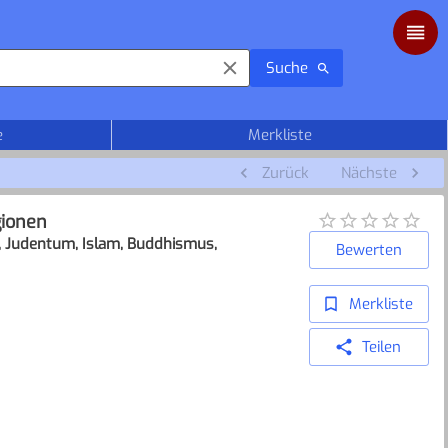
Suche
e
Merkliste
Zurück
Nächste
gionen
um, Judentum, Islam, Buddhismus,
Bewerten
Merkliste
Teilen