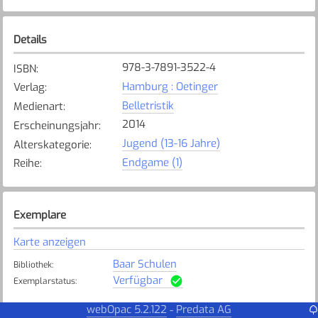
Details
978-3-7891-3522-4
ISBN
:
Hamburg : Oetinger
Verlag
:
Belletristik
Medienart
:
2014
Erscheinungsjahr
:
Jugend (13-16 Jahre)
Alterskategorie
:
Endgame (1)
Reihe
:
Exemplare
Karte anzeigen
Baar Schulen
Bibliothek
:
Verfügbar
Exemplarstatus
:
Steinhausen
webOpac 5.2.122
Predata AG
-
Bibliothek
: