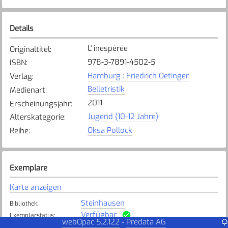
Details
L' inespérée
Originaltitel
:
978-3-7891-4502-5
ISBN
:
Hamburg : Friedrich Oetinger
Verlag
:
Belletristik
Medienart
:
2011
Erscheinungsjahr
:
Jugend (10-12 Jahre)
Alterskategorie
:
Oksa Pollock
Reihe
:
Exemplare
Karte anzeigen
Steinhausen
Bibliothek
:
Verfügbar
Exemplarstatus
:
webOpac 5.2.122
Predata AG
-