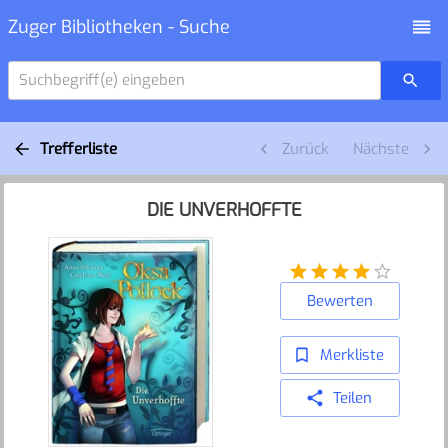
Zuger Bibliotheken - Suche
Suchbegriff(e) eingeben
Trefferliste
Zurück
Nächste
DIE UNVERHOFFTE
Bewerten
Merkliste
Teilen