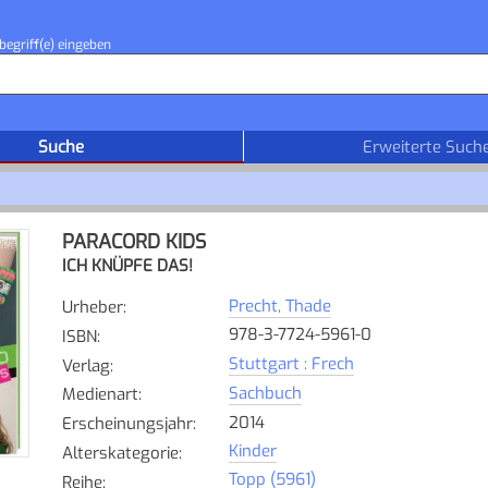
begriff(e) eingeben
Suche
Erweiterte Such
PARACORD KIDS
ICH KNÜPFE DAS!
Precht, Thade
Urheber
:
978-3-7724-5961-0
ISBN
:
Stuttgart : Frech
Verlag
:
Sachbuch
Medienart
:
2014
Erscheinungsjahr
:
Kinder
Alterskategorie
:
Topp (5961)
Reihe
: