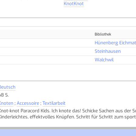
KnotKnot
Bibliothek
Hünenberg Eichmat
Steinhausen
Walchwil
Deutsch
48 S.
Knoten
;
Accessoire
;
Textilarbeit
Knot-knot Paracord Kids. Ich knote das! Schicke Sachen aus der 
Kinderleichtes, effektvolles Knüpfen. Schritt für Schritt zum sport