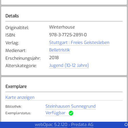
Details
Winterhouse
Originaltitel
:
978-3-7725-2891-0
ISBN
:
Stuttgart : Freies Geistesleben
Verlag
:
Belletristik
Medienart
:
2018
Erscheinungsjahr
:
Jugend (10-12 Jahre)
Alterskategorie
:
Exemplare
Karte anzeigen
Steinhausen Sunnegrund
Bibliothek
:
Verfügbar
Exemplarstatus
:
webOpac 5.2.120
Predata AG
-