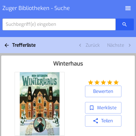
Zuger Bibliotheken - Suche
Suchbegriff(e) eingeben
Trefferliste
Zurück
Nächste
Winterhaus
Bewerten
Merkliste
Teilen