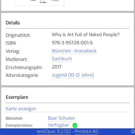
Details
Why is Art full of Naked People?
Originaltitel
:
978-3-95728-001-5
ISBN
:
München : Knesebeck
Verlag
:
Sachbuch
Medienart
:
2017
Erscheinungsjahr
:
Jugend (10-12 Jahre)
Alterskategorie
:
Exemplare
Karte anzeigen
Baar Schulen
Bibliothek
:
Verfügbar
Exemplarstatus
:
webOpac 5.2.122
Predata AG
-