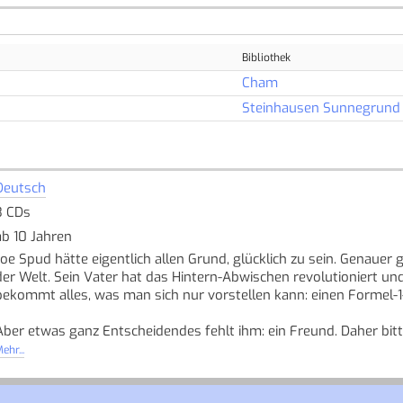
Bibliothek
Cham
Steinhausen Sunnegrund
Deutsch
3 CDs
ab 10 Jahren
Joe Spud hätte eigentlich allen Grund, glücklich zu sein. Genauer g
der Welt. Sein Vater hat das Hintern-Abwischen revolutioniert un
bekommt alles, was man sich nur vorstellen kann: einen Formel-
Aber etwas ganz Entscheidendes fehlt ihm: ein Freund. Daher bitt
normale Schule gehen zu dürfen, inkognito. Damit beginnen natü
ehr...
zeigen, dass Geld und Reichtum allein nicht glücklich machen.
Quelle: Buchhaus.ch, bearbeitet mit ChatGPT
]