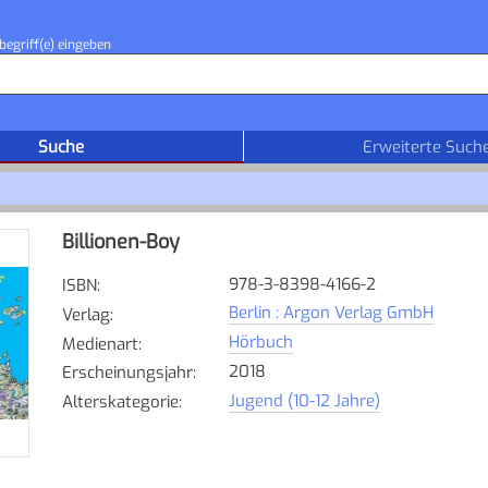
begriff(e) eingeben
Suche
Erweiterte Such
Billionen-Boy
978-3-8398-4166-2
ISBN
:
Berlin : Argon Verlag GmbH
Verlag
:
Hörbuch
Medienart
:
2018
Erscheinungsjahr
:
Jugend (10-12 Jahre)
Alterskategorie
: