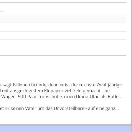
esagt Billionen Gründe, denn er ist der reichste Zwölfjährige
d mit ausgeklügeltem Klopapier viel Geld gemacht. Joe
1-Wagen, 500 Paar Turnschuhe, einen Orang-Utan als Butler.
et er seinen Vater um das Unvorstellbare - auf eine ganz
rlich jede Menge urkomische Verwicklungen, die am Ende