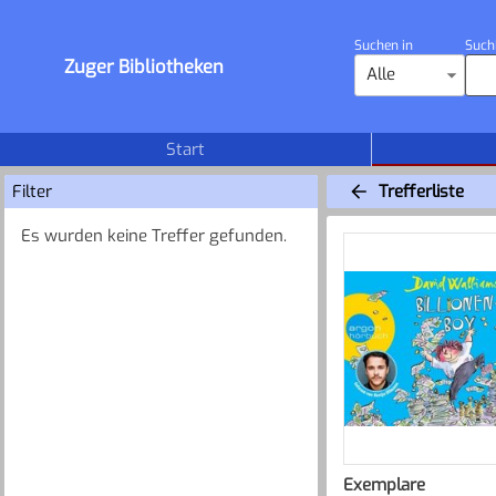
Suchen in
Such
Zuger Bibliotheken
Alle
Start
Filter
Trefferliste
Es wurden keine Treffer gefunden.
Exemplare