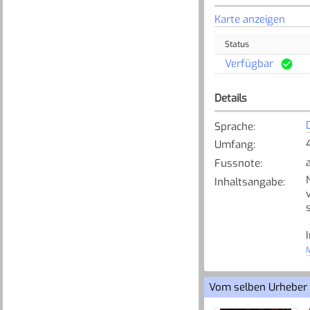
Karte anzeigen
Status
Verfügbar
Details
Sprache
:
Umfang
:
Fussnote
:
Inhaltsangabe
:
M
[
Vom selben Urheber