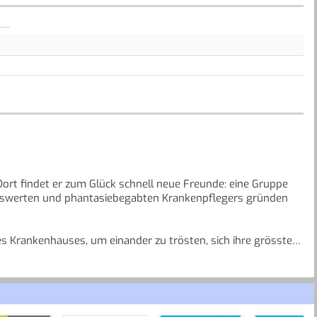
rt findet er zum Glück schnell neue Freunde: eine Gruppe
ebenswerten und phantasiebegabten Krankenpflegers gründen
es Krankenhauses, um einander zu trösten, sich ihre grössten
ben. David Walliams' tragikomische Geschichte ist
r werden.