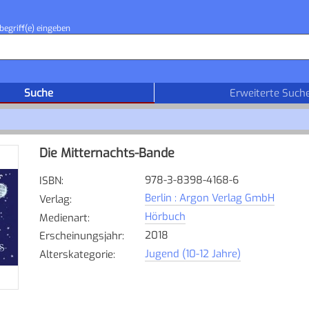
begriff(e) eingeben
Suche
Erweiterte Such
Die Mitternachts-Bande
978-3-8398-4168-6
ISBN
:
Berlin : Argon Verlag GmbH
Verlag
:
Hörbuch
Medienart
:
2018
Erscheinungsjahr
:
Jugend (10-12 Jahre)
Alterskategorie
: