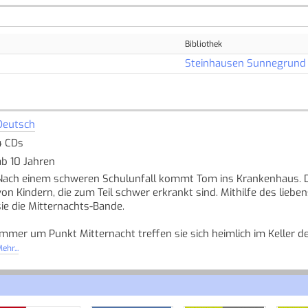
Bibliothek
Steinhausen Sunnegrund
Deutsch
4 CDs
ab 10 Jahren
Nach einem schweren Schulunfall kommt Tom ins Krankenhaus. Do
von Kindern, die zum Teil schwer erkrankt sind. Mithilfe des li
sie die Mitternachts-Bande.
Immer um Punkt Mitternacht treffen sie sich heimlich im Keller d
Wünsche zu erfüllen und gemeinsam spannende Abenteuer zu erle
ehr...
anrührend, spannend und witzig zugleich - und lässt Träume wah
Quelle: Buchhaus.ch, bearbeitet mit ChatGPT
]