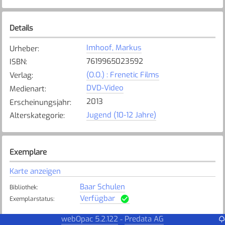
Details
Imhoof, Markus
Urheber
:
7619965023592
ISBN
:
(O.O.) : Frenetic Films
Verlag
:
DVD-Video
Medienart
:
2013
Erscheinungsjahr
:
Jugend (10-12 Jahre)
Alterskategorie
:
Exemplare
Karte anzeigen
Baar Schulen
Bibliothek
:
Verfügbar
Exemplarstatus
:
DZ
webOpac 5.2.122
Predata AG
-
Bibliothek
: