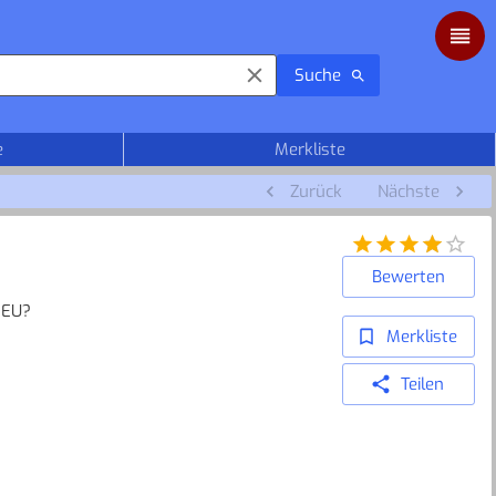
Suche
e
Merkliste
Zurück
Nächste
Bewerten
IEU?
Merkliste
Teilen