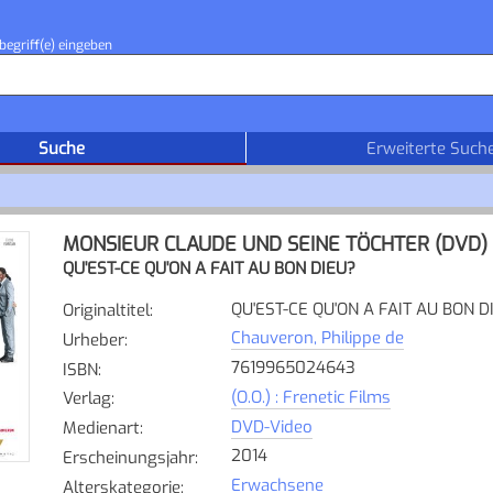
begriff(e) eingeben
Suche
Erweiterte Such
MONSIEUR CLAUDE UND SEINE TÖCHTER (DVD)
QU'EST-CE QU'ON A FAIT AU BON DIEU?
QU'EST-CE QU'ON A FAIT AU BON D
Originaltitel
:
Chauveron, Philippe de
Urheber
:
7619965024643
ISBN
:
(O.O.) : Frenetic Films
Verlag
:
DVD-Video
Medienart
:
2014
Erscheinungsjahr
:
Erwachsene
Alterskategorie
: