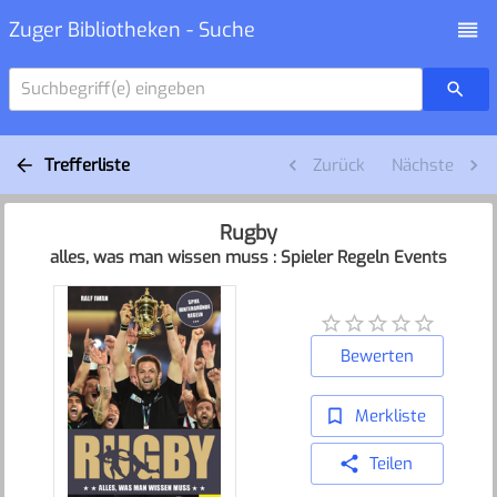
Zuger Bibliotheken - Suche
Suchbegriff(e) eingeben
Trefferliste
Zurück
Nächste
Rugby
alles, was man wissen muss : Spieler Regeln Events
Bewerten
Merkliste
Teilen