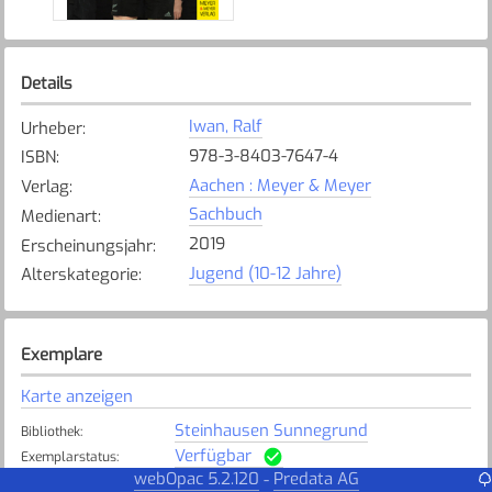
Details
Iwan, Ralf
Urheber
:
978-3-8403-7647-4
ISBN
:
Aachen : Meyer & Meyer
Verlag
:
Sachbuch
Medienart
:
2019
Erscheinungsjahr
:
Jugend (10-12 Jahre)
Alterskategorie
:
Exemplare
Karte anzeigen
Steinhausen Sunnegrund
Bibliothek
:
Verfügbar
Exemplarstatus
:
webOpac 5.2.120
Predata AG
-