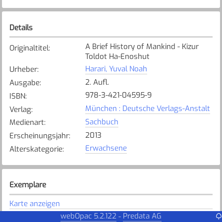
Details
A Brief History of Mankind - Kizur
Originaltitel
:
Toldot Ha-Enoshut
Harari, Yuval Noah
Urheber
:
2. Aufl.
Ausgabe
:
978-3-421-04595-9
ISBN
:
München : Deutsche Verlags-Anstalt
Verlag
:
Sachbuch
Medienart
:
2013
Erscheinungsjahr
:
Erwachsene
Alterskategorie
:
Exemplare
Karte anzeigen
webOpac 5.2.122
Predata AG
-
FMS
Bibliothek
: